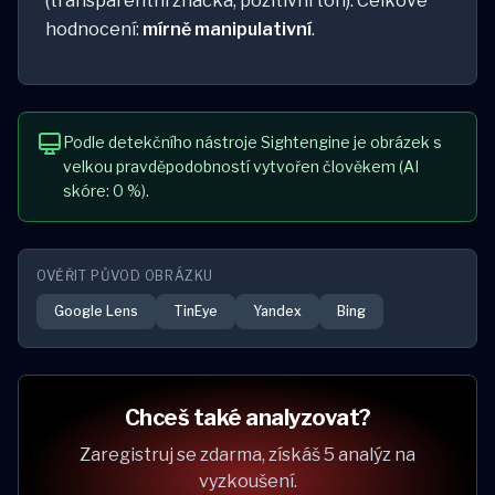
(transparentní značka, pozitivní tón). Celkové
hodnocení:
mírně manipulativní
.
Podle detekčního nástroje Sightengine je obrázek s
velkou pravděpodobností vytvořen člověkem (AI
skóre: 0 %).
OVĚŘIT PŮVOD OBRÁZKU
Google Lens
TinEye
Yandex
Bing
Chceš také analyzovat?
Zaregistruj se zdarma, získáš 5 analýz na
vyzkoušení.