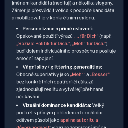
jménem kandidáta (necituji) a několika slogany.
Záměr je přesvědčit voliče k podpoře kandidáta
a mobilizovat je v konkrétním regionu.
Personalizace a přímé oslovení:
Opakované použití výrazů
„… für Dich“
(např.
„Soziale Politik für Dich.“
,
„Mehr für Dich.“
)
budí dojem individuálního prospěchu a posiluje
emoční napojení.
Vágní sliby / glittering generalities:
Obecné superlativy jako
„Mehr“
a
„Besser“
bez konkrétních opatření či důkazů
zjednodušují realitu a vytvářejí přehnaná
očekávání.
Vizuální dominance kandidáta:
Velký
portrét s přímým pohledem a formálním
oděvem působí jako
apel na autoritu a
důvěryhodnost
; výrazné zobrazení jména