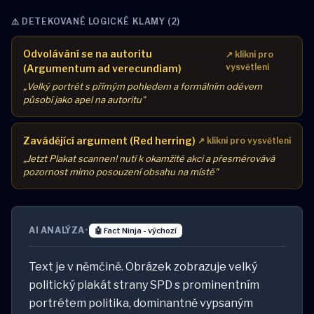
⚠️ DETEKOVANÉ LOGICKÉ KLAMY (2)
Odvolávání se na autoritu
↗ klikni pro
vysvětlení
(Argumentum ad verecundiam)
„Velký portrét s přímým pohledem a formálním oděvem
působí jako apel na autoritu"
Zavádějící argument (Red herring)
↗ klikni pro vysvětlení
„Jetzt Plakat scannen! nutí k okamžité akci a přesměrovává
pozornost mimo posouzení obsahu na místě"
AI ANALÝZA
•
🤖 Fact Ninja - výchozí
Text je v němčině. Obrázek zobrazuje velký
politický plakát strany SPD s prominentním
portrétem politika, dominantně vypsaným