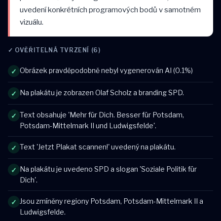
uvedení konkrétních programových bodů v samotném
vizuálu.
✓ OVĚŘITELNÁ TVRZENÍ (6)
Obrázek pravděpodobně nebyl vygenerován AI (0.1%)
✓
Na plakátu je zobrazen Olaf Scholz a branding SPD.
✓
Text obsahuje 'Mehr für Dich. Besser für Potsdam,
✓
Potsdam-Mittelmark II und Ludwigsfelde'.
Text 'Jetzt Plakat scannen!' uvedený na plakátu.
✓
Na plakátu je uvedeno SPD a slogan 'Soziale Politik für
✓
Dich'.
Jsou zmíněny regiony Potsdam, Potsdam-Mittelmark II a
✓
Ludwigsfelde.