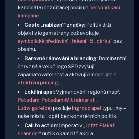
kandidáta (bez citace) posiluje
personifikaci
kampaně
.
Gesto „nabízení“ značky:
Politik drží
objekt s logem strany, což evokuje
symbolické předávání „řešení“ či „dárku“
bez
obsahu.
Barevné rámování a branding:
Dominantní
červená a velké logo SPD zvyšují
zapamatovatelnost a aktivují emoce; jde o
afektivní priming
.
Lokální apel:
Vyjmenování regionů (např.
Potsdam, Potsdam-Mittelmark II,
Ludwigsfelde
) posiluje
ingroup apel
typu „my –
naše města“, opět bez konkrétních politik.
Call to action:
Imperativ
„Jetzt Plakat
scannen!“
nutí k okamžité akci a