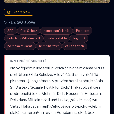
OCR přepis
🏷️ KLÍČOVÁ SLOVA
SPD
Olaf Scholz
kampanční plakát
Potsdam
Potsdam-Mittelmark II
Ludwigsfelde
log SPD
politická reklama
němčina text
call to action
📝 STRUČNÉ SHRNUTÍ
Na veřejném billboardu je velká červená reklama SPD s
portrétem Olafa Scholze. V levé části jsou velká bílá
písmena s jeho jménem, v pravém horním rohu je nápis
SPD a text 'Soziale Politik für Dich.' Plakát obsahuje i
podrobnější text: 'Mehr für Dich. Besser für Potsdam,
Potsdam-Mittelmark II und Ludwigsfelde.' a výzvu
'Jetzt Plakat scannen!'. Celkově jde o typický volební
plakát zaměřený na region Potsdamu a okolí, bez