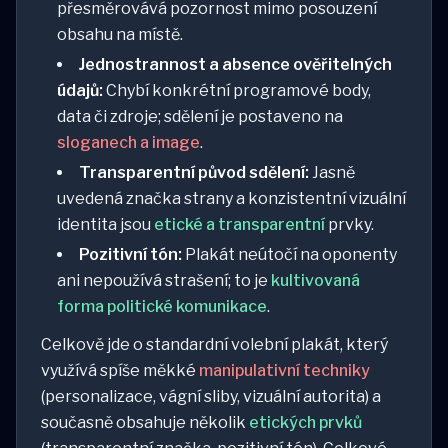
přesměrovává pozornost mimo posouzení
obsahu na místě.
Jednostrannost a absence ověřitelných
údajů:
Chybí konkrétní programové body,
data či zdroje; sdělení je postaveno na
sloganech a image
.
Transparentní původ sdělení:
Jasně
uvedená značka strany a konzistentní vizuální
identita jsou
etické a transparentní
prvky.
Pozitivní tón:
Plakát neútočí na oponenty
ani nepoužívá strašení; to je
kultivovaná
forma politické komunikace
.
Celkově jde o standardní volební plakát, který
využívá spíše měkké
manipulativní techniky
(personalizace, vágní sliby, vizuální autorita) a
současně obsahuje několik
etických prvků