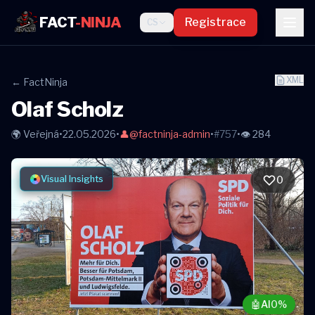
FACT
-NINJA
Registrace
CS
XML
← FactNinja
Olaf Scholz
🌍 Veřejná
•
22.05.2026
•
👤
@factninja-admin
•
#757
•
👁 284
Visual Insights
0
🤖
AI
0%