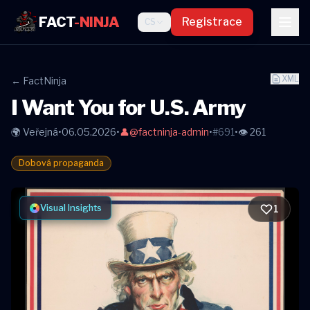
FACT
-NINJA
Registrace
CS
XML
← FactNinja
I Want You for U.S. Army
🌍 Veřejná
•
06.05.2026
•
👤
@factninja-admin
•
#691
•
👁 261
Dobová propaganda
Visual Insights
1