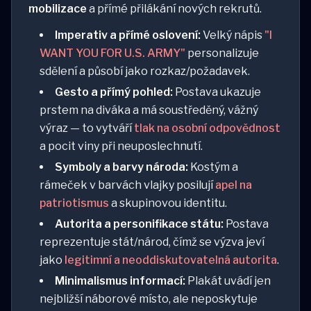
mobilizace
a přímé přilákání nových rekrutů.
Imperativ a přímé oslovení:
Velký nápis
"I
WANT YOU FOR U.S. ARMY"
personalizuje
sdělení a působí jako rozkaz/požadavek.
Gesto a přímý pohled:
Postava ukazuje
prstem na diváka a má soustředěný, vážný
výraz — to vytváří
tlak na osobní odpovědnost
a pocit viny při neuposlechnutí.
Symboly a barvy národa:
Kostým a
rámeček v barvách vlajky posilují
apel na
patriotismus
a skupinovou identitu.
Autorita a personifikace státu:
Postava
reprezentuje stát/národ, čímž se výzva jeví
jako
legitimní a neoddiskutovatelná autorita
.
Minimalismus informací:
Plakát uvádí jen
nejbližší náborové místo, ale neposkytuje