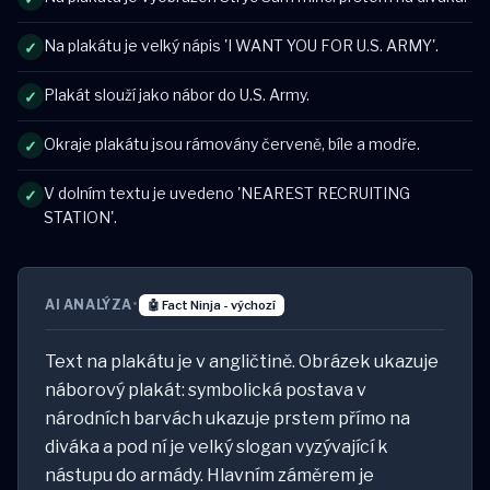
Na plakátu je velký nápis 'I WANT YOU FOR U.S. ARMY'.
✓
Plakát slouží jako nábor do U.S. Army.
✓
Okraje plakátu jsou rámovány červeně, bíle a modře.
✓
V dolním textu je uvedeno 'NEAREST RECRUITING
✓
STATION'.
AI ANALÝZA
•
🤖 Fact Ninja - výchozí
Text na plakátu je v angličtině. Obrázek ukazuje
náborový plakát: symbolická postava v
národních barvách ukazuje prstem přímo na
diváka a pod ní je velký slogan vyzývající k
nástupu do armády. Hlavním záměrem je