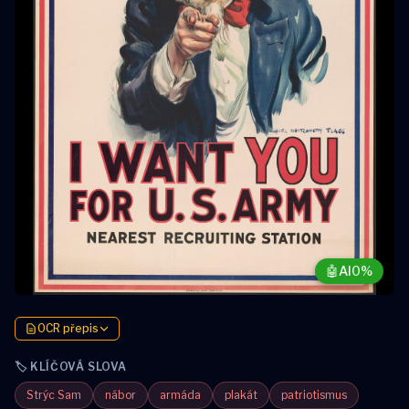
🤖
AI
0%
OCR přepis
🏷️ KLÍČOVÁ SLOVA
Strýc Sam
nábor
armáda
plakát
patriotismus