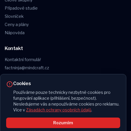
Případové studie
Slovníček
Ceny a plány
Nápověda
Kontakt
Kontaktní formulář
factninja@mindcraft.cz
Obchodní podmínky
Cookies
Reklamační řád
Ochrana osobních údajů
Používáme pouze technicky nezbytné cookies pro
fungování aplikace (přihlášení, bezpečnost).
Nesledujeme vás a nepoužíváme cookies pro reklamu.
Více v
Zásadách ochrany osobních údajů
.
© 2026 FactNinja. Všechna práva vyhrazena.
Rozumím
v0.99.128