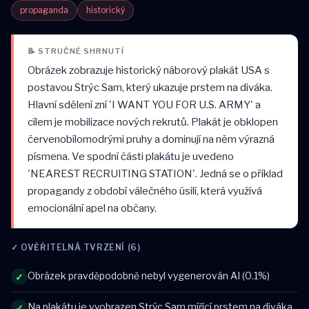
propaganda
historický
📝 STRUČNÉ SHRNUTÍ
Obrázek zobrazuje historický náborový plakát USA s
postavou Strýc Sam, který ukazuje prstem na diváka.
Hlavní sdělení zní 'I WANT YOU FOR U.S. ARMY' a
cílem je mobilizace nových rekrutů. Plakát je obklopen
červenobílomodrými pruhy a dominují na něm výrazná
písmena. Ve spodní části plakátu je uvedeno
'NEAREST RECRUITING STATION'. Jedná se o příklad
propagandy z období válečného úsilí, která využívá
emocionální apel na občany.
✓ OVĚŘITELNÁ TVRZENÍ (6)
Obrázek pravděpodobně nebyl vygenerován AI (0.1%)
✓
Na plakátu je vyobrazen Strýc Sam mířící prstem na diváka.
✓