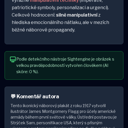
výrazné
manipulativní techniky
(imperativ,
patriotické symboly, personalizaci a urgenci).
Celkové hodnocení:
silně manipulativní
z
hlediska emocionálního nátlaku, ale v mezích
běžné náborové propagandy.
Podle detekčního nástroje Sightengine je obrázek s
velkou pravděpodobností vytvořen člověkem (AI
skóre: 0 %).
💬 Komentář autora
Tento ikonický náborový plakát z roku 1917 vytvořil
ilustrátor James Montgomery Flagg pro účely americké
armády během první světové války. Ústřední postavou je
Strýček Sam, personifikace USA, který s přísným