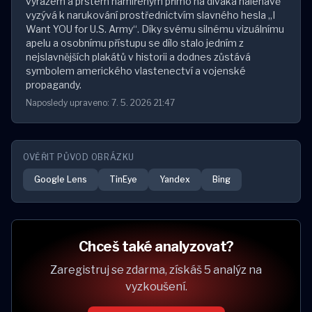
výrazem a prstem namířeným přímo na diváka naléhavě
vyzývá k narukování prostřednictvím slavného hesla „I
Want YOU for U.S. Army“. Díky svému silnému vizuálnímu
apelu a osobnímu přístupu se dílo stalo jedním z
nejslavnějších plakátů v historii a dodnes zůstává
symbolem amerického vlastenectví a vojenské
propagandy.
Naposledy upraveno: 7. 5. 2026 21:47
OVĚŘIT PŮVOD OBRÁZKU
Google Lens
TinEye
Yandex
Bing
Chceš také analyzovat?
Zaregistruj se zdarma, získáš 5 analýz na
vyzkoušení.