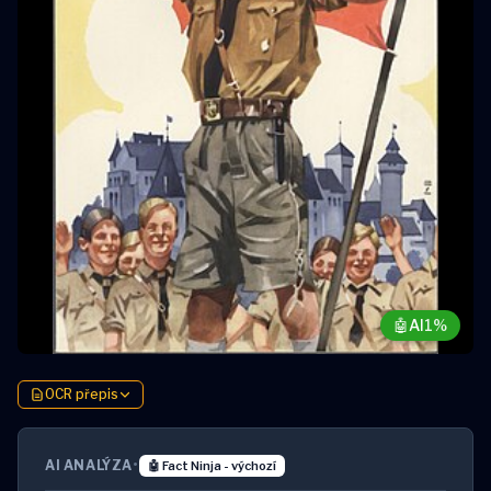
🤖
AI
1%
OCR přepis
AI ANALÝZA
•
🤖 Fact Ninja - výchozí