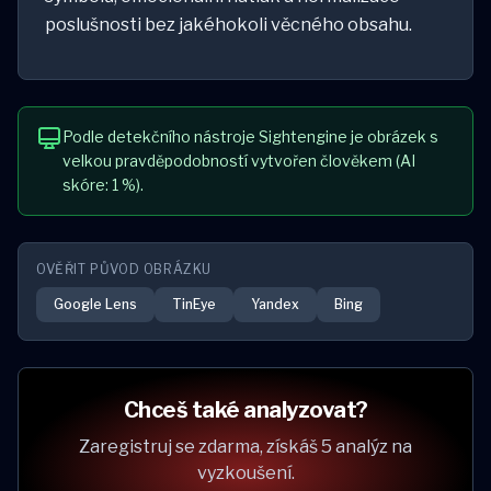
poslušnosti bez jakéhokoli věcného obsahu.
Podle detekčního nástroje Sightengine je obrázek s
velkou pravděpodobností vytvořen člověkem (AI
skóre: 1 %).
OVĚŘIT PŮVOD OBRÁZKU
Google Lens
TinEye
Yandex
Bing
Chceš také analyzovat?
Zaregistruj se zdarma, získáš 5 analýz na
vyzkoušení.