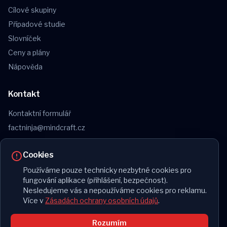
Cílové skupiny
Případové studie
Slovníček
Ceny a plány
Nápověda
Kontakt
Kontaktní formulář
factninja@mindcraft.cz
Obchodní podmínky
Cookies
Reklamační řád
Ochrana osobních údajů
Používáme pouze technicky nezbytné cookies pro
fungování aplikace (přihlášení, bezpečnost).
Nesledujeme vás a nepoužíváme cookies pro reklamu.
Více v
Zásadách ochrany osobních údajů
.
© 2026 FactNinja. Všechna práva vyhrazena.
Rozumím
v0.99.128