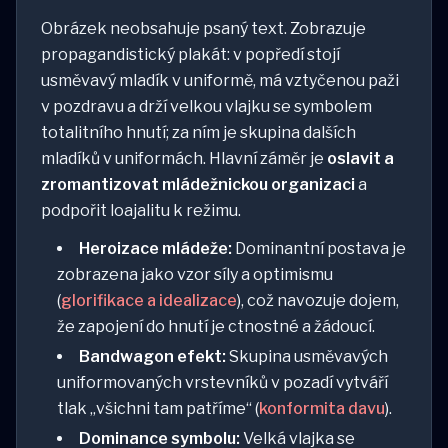
Obrázek neobsahuje psaný text. Zobrazuje
propagandistický plakát: v popředí stojí
usměvavý mladík v uniformě, má vztyčenou paži
v pozdravu a drží velkou vlajku se symbolem
totalitního hnutí; za ním je skupina dalších
mladíků v uniformách. Hlavní záměr je
oslavit a
zromantizovat mládežnickou organizaci
a
podpořit loajalitu k režimu.
Heroizace mládeže:
Dominantní postava je
zobrazena jako vzor síly a optimismu
(
glorifikace a idealizace
), což navozuje dojem,
že zapojení do hnutí je ctnostné a žádoucí.
Bandwagon efekt:
Skupina usměvavých
uniformovaných vrstevníků v pozadí vytváří
tlak „všichni tam patříme“ (
konformita davu
).
Dominance symbolu:
Velká vlajka se