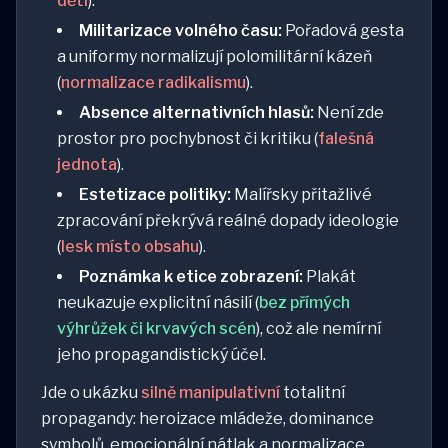
dětí
).
Militarizace volného času:
Pořadová gesta
a uniformy normalizují polomilitární kázeň
(
normalizace radikalismu
).
Absence alternativních hlasů:
Není zde
prostor pro pochybnost či kritiku (
falešná
jednota
).
Estetizace politiky:
Malířsky přitažlivé
zpracování překrývá reálné dopady ideologie
(
lesk místo obsahu
).
Poznámka k etice zobrazení:
Plakát
neukazuje explicitní násilí (
bez přímých
výhrůžek či krvavých scén
), což ale nemírní
jeho propagandistický účel.
Jde o ukázku
silně manipulativní
totalitní
propagandy: heroizace mládeže, dominance
symbolů, emocionální nátlak a normalizace