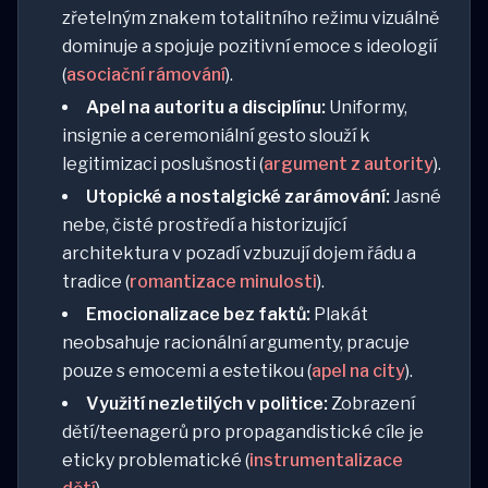
zřetelným znakem totalitního režimu vizuálně
dominuje a spojuje pozitivní emoce s ideologií
(
asociační rámování
).
Apel na autoritu a disciplínu:
Uniformy,
insignie a ceremoniální gesto slouží k
legitimizaci poslušnosti (
argument z autority
).
Utopické a nostalgické zarámování:
Jasné
nebe, čisté prostředí a historizující
architektura v pozadí vzbuzují dojem řádu a
tradice (
romantizace minulosti
).
Emocionalizace bez faktů:
Plakát
neobsahuje racionální argumenty, pracuje
pouze s emocemi a estetikou (
apel na city
).
Využití nezletilých v politice:
Zobrazení
dětí/teenagerů pro propagandistické cíle je
eticky problematické (
instrumentalizace