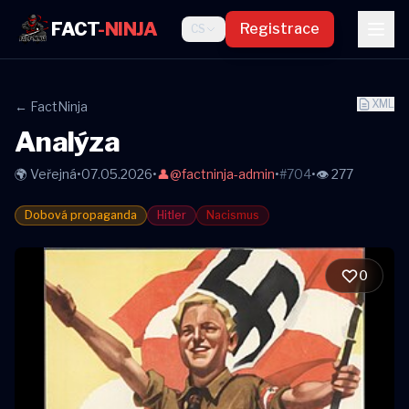
FACT
-NINJA
Registrace
CS
XML
← FactNinja
Analýza
🌍 Veřejná
•
07.05.2026
•
👤
@factninja-admin
•
#704
•
👁 277
Dobová propaganda
Hitler
Nacismus
0