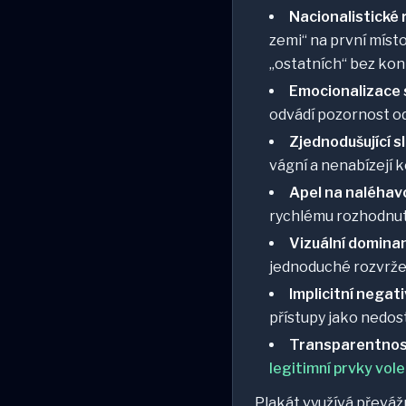
Nacionalistické 
zemi“ na první míst
„ostatních“ bez ko
Emocionalizace 
odvádí pozornost od
Zjednodušující s
vágní a nenabízejí k
Apel na naléhavo
rychlému rozhodnut
Vizuální dominan
jednoduché rozvržen
Implicitní negat
přístupy jako nedos
Transparentnost
legitimní prvky vol
Plakát využívá převá