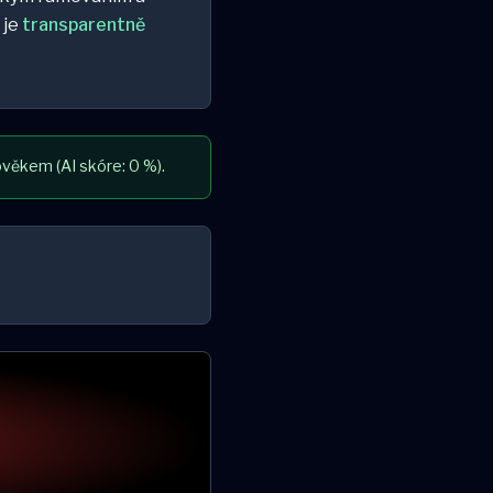
 je
transparentně
věkem (AI skóre: 0 %).