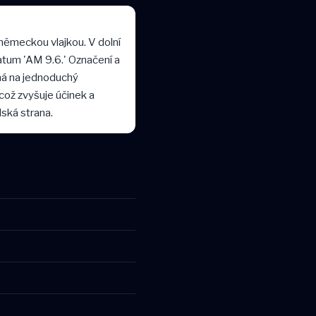
ěmeckou vlajkou. V dolní
tum 'AM 9.6.' Označení a
éhá na jednoduchý
což zvyšuje účinek a
lská strana.