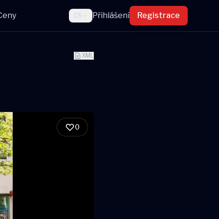
Ceny
Přihlášení
Registrace
CS
XML
0