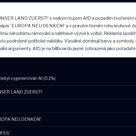
 'UNSER LAND ZUERST!' s velkým logem AfD a pozadím tvořeným n
ý nápis 'EUROPA NEU DENKEN!' a v pravém horním rohu kruhové da
silnému národnímu rámování a naléhavé výzvě k volbě. Reklama spol
to podrobné politické nabídky. Vizuálně dominují barvy a symboly, 
nální argumenty. AfD je na billboardu jasně zobrazená jako pořadate
ebyl vygenerován AI (0.1%)
'UNSER LAND ZUERST!'
'EUROPA NEU DENKEN!'
 9.6.'