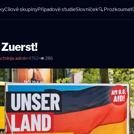
ky
Cílové skupiny
Případové studie
Slovníček
🔍 Prozkoumat
 Zuerst!
ctninja-admin
•
#762
•
👁 286