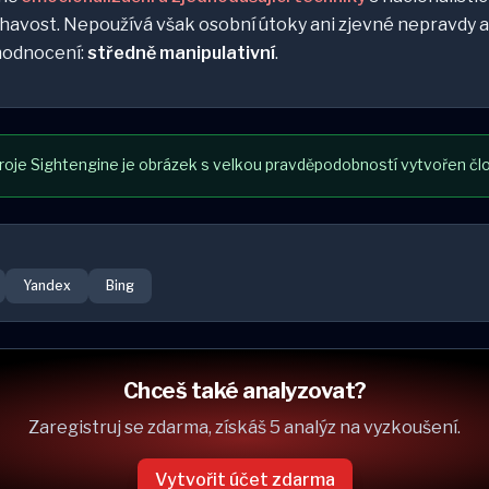
havost. Nepoužívá však osobní útoky ani zjevné nepravdy a
hodnocení:
středně manipulativní
.
roje Sightengine je obrázek s velkou pravděpodobností vytvořen člo
Yandex
Bing
Chceš také analyzovat?
Zaregistruj se zdarma, získáš 5 analýz na vyzkoušení.
Vytvořit účet zdarma