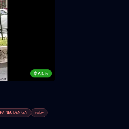
🤖
AI
0%
PA NEU DENKEN
volby