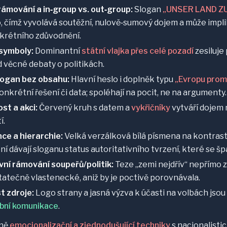
rámování a in‑group vs. out‑group:
Slogan
„UNSER LAND Z
o, čímž vyvolává soutěžní, nulově‑sumový dojem a může imp
nkrétního zdůvodnění.
symboly:
Dominantní
státní vlajka přes celé pozadí
zesiluje
 věcné debaty o politikách.
logan bez obsahu:
Hlavní heslo i doplněk typu
„Evropu prom
onkrétní řešení či data; spoléhají na pocit, ne na argumenty.
st a akci:
Červený kruh s datem a
vykřičníky
vytváří dojem 
í.
ce a hierarchie:
Velká verzálková bílá písmena na kontras
í dávají sloganu status autoritativního tvrzení, které se š
ivní rámování soupeřů/politik:
Teze „zemi nejdřív“ nepřímo 
tatečně vlastenecké, aniž by je poctivě porovnávala.
 zdroje:
Logo strany a jasná výzva k účasti na volbách jsou
ební komunikace
.
žně
emocionalizační a zjednodušující techniky
s nacionalist