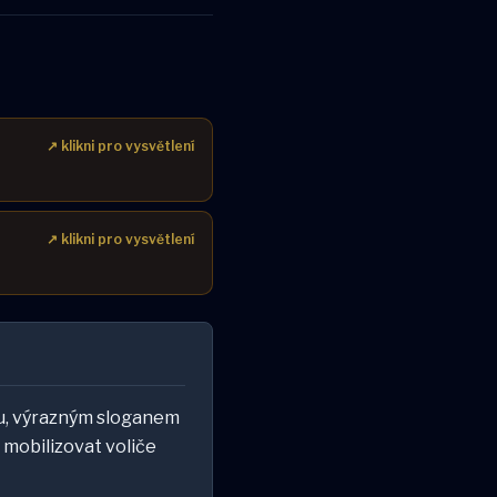
↗ klikni pro vysvětlení
↗ klikni pro vysvětlení
ou, výrazným sloganem
mobilizovat voliče