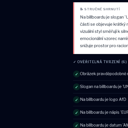
📝 STRUČNÉ SHRNUTÍ
Na billboardu je slogan
části se objevuje krátk
vizuální styl směřují k 
emocionální vzorec namís
snižuje prostor pro racio
✓ OVĚŘITELNÁ TVRZENÍ (6)
Obrázek pravděpodobně n
✓
Slogan na billboardu je 
✓
Na billboardu je logo AfD
✓
Na billboardu je nápis 
✓
Na billboardu je datum 'AM
✓