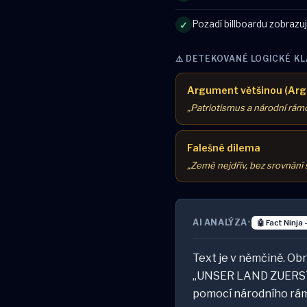
Pozadí billboardu zobraz
✓
⚠️ DETEKOVANÉ LOGICKÉ KL
Argument většinou (Ar
„Patriotismus a národní rámo
Falešné dilema
„Země nejdřív, bez srovnání 
AI ANALÝZA
•
🤖 Fact Ninja 
Text je v němčině. Ob
„UNSER LAND ZUERST!“
pomocí národního rám