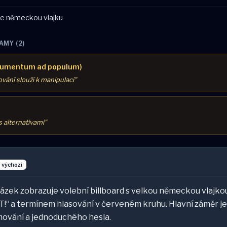
uje německou vlajku
AMY (2)
gumentum ad populum)
vání slouží k manipulaci"
s alternativami"
- výchozí
rázek zobrazuje volební billboard s velkou německou vlajk
 a termínem hlasování v červeném kruhu. Hlavní záměr je 
ování a jednoduchého hesla.