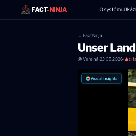
FACT
-NINJA
O systému
Ukáz
← FactNinja
Unser Land
🌍 Veřejná
•
23.05.2026
•
👤
@fa
Visual Insights