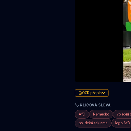
OCR přepis
🏷️ KLÍČOVÁ SLOVA
AfD
Německo
volební 
politická reklama
logo AfD