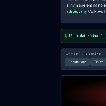
silným apelem na nalé
zdrojovaný
. Celkové 
Podle detekčního nást
OVĚŘIT PŮVOD OBRÁZKU
Google Lens
TinEye