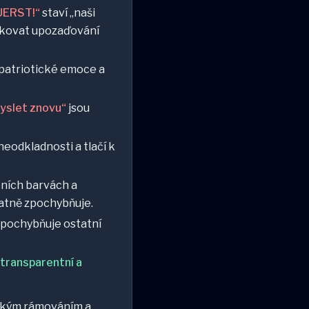
UERST!“
staví „naši
likovat upozaďování
 patriotické emoce a
yslet znovu“
jsou
neodkladnosti a tlačí k
tních barvách a
patně zpochybňuje.
zpochybňuje ostatní
transparentní a
ickým rámováním a