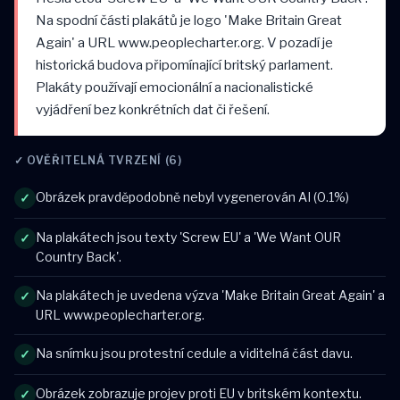
Na spodní části plakátů je logo 'Make Britain Great
Again' a URL www.peoplecharter.org. V pozadí je
historická budova připomínající britský parlament.
Plakáty používají emocionální a nacionalistické
vyjádření bez konkrétních dat či řešení.
✓ OVĚŘITELNÁ TVRZENÍ (6)
Obrázek pravděpodobně nebyl vygenerován AI (0.1%)
✓
Na plakátech jsou texty 'Screw EU' a 'We Want OUR
✓
Country Back'.
Na plakátech je uvedena výzva 'Make Britain Great Again' a
✓
URL www.peoplecharter.org.
Na snímku jsou protestní cedule a viditelná část davu.
✓
Obrázek zobrazuje projev proti EU v britském kontextu.
✓