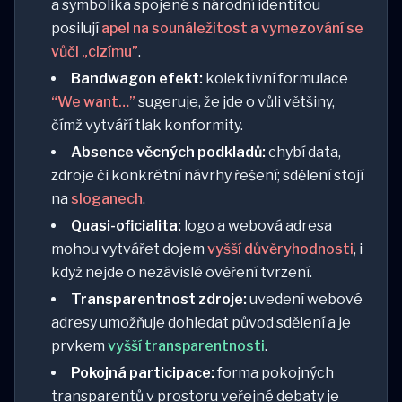
a symbolika spojené s národní identitou
posilují
apel na sounáležitost a vymezování se
vůči „cizímu”
.
Bandwagon efekt:
kolektivní formulace
“We want…”
sugeruje, že jde o vůli většiny,
čímž vytváří tlak konformity.
Absence věcných podkladů:
chybí data,
zdroje či konkrétní návrhy řešení; sdělení stojí
na
sloganech
.
Quasi-oficialita:
logo a webová adresa
mohou vytvářet dojem
vyšší důvěryhodnosti
, i
když nejde o nezávislé ověření tvrzení.
Transparentnost zdroje:
uvedení webové
adresy umožňuje dohledat původ sdělení a je
prvkem
vyšší transparentnosti
.
Pokojná participace:
forma pokojných
transparentů v prostoru veřejné debaty je