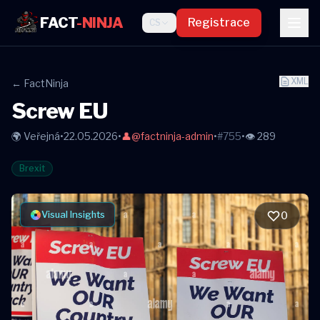
FACT
-NINJA
Registrace
CS
XML
← FactNinja
Screw EU
🌍 Veřejná
•
22.05.2026
•
👤
@factninja-admin
•
#755
•
👁 289
Brexit
Visual Insights
0