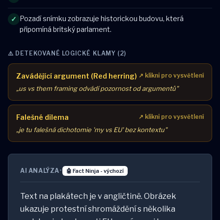
Pozadí snímku zobrazuje historickou budovu, která
✓
připomíná britský parlament.
⚠️ DETEKOVANÉ LOGICKÉ KLAMY (2)
Zavádějící argument (Red herring)
↗ klikni pro vysvětlení
„us vs them framing odvádí pozornost od argumentů"
Falešné dilema
↗ klikni pro vysvětlení
„je tu falešná dichotomie 'my vs EU' bez kontextu"
AI ANALÝZA
•
🤖 Fact Ninja - výchozí
Text na plakátech je v angličtině. Obrázek
ukazuje protestní shromáždění s několika