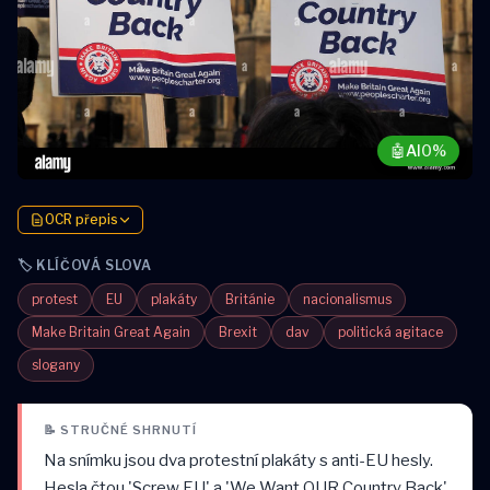
🤖
AI
0%
OCR přepis
🏷️ KLÍČOVÁ SLOVA
protest
EU
plakáty
Británie
nacionalismus
Make Britain Great Again
Brexit
dav
politická agitace
slogany
📝 STRUČNÉ SHRNUTÍ
Na snímku jsou dva protestní plakáty s anti-EU hesly.
Hesla čtou 'Screw EU' a 'We Want OUR Country Back'.