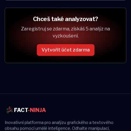
Chceš také analyzovat?
Zaregistruj se zdarma, získáš 5 analýz na
vyzkoušení.
Vytvořit účet zdarma
FACT
-NINJA
Inovativní platforma pro analýzu grafického a textového
obsahu pomocí umělé inteligence. Odhalte manipulaci,