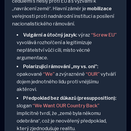
cedulemi s hesly proti EU a s výzvami k
„navrácení země“. Hlavní záměr je
mobilizace
veřejnosti proti nadnárodní instituci a posílení
nacionalistického rámování.
Vulgární a útočný jazyk:
výraz
“Screw EU”
vyvolává rozhořčení a legitimizuje
nepřátelství vůči cíli, místo věcné
argumentace.
Polarizující rámování „my vs. oni”:
opakované
“We”
a zvýrazněné
“OUR”
vytváří
dojem jednotného lidu proti vnějšímu
aktérovi.
Předpoklad bez důkazů (presupposition):
slogan
“We Want OUR Country Back”
implicitně tvrdí, že „země byla někomu
odebrána“, což je neověřený předpoklad,
který zjednodušuje realitu.