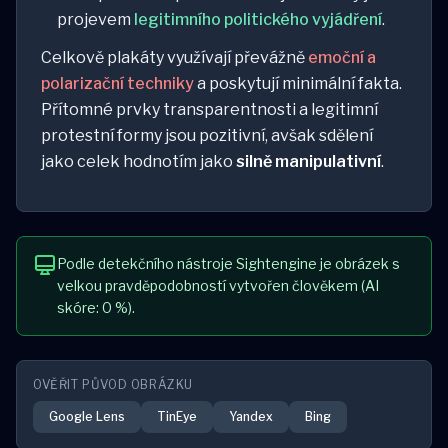
projevem
legitimního politického vyjádření
.
Celkově plakáty využívají převážně
emoční a
polarizační techniky
a poskytují minimální fakta.
Přítomné prvky transparentnosti a legitimní
protestní formy jsou pozitivní, avšak sdělení
jako celek hodnotím jako
silně manipulativní
.
Podle detekčního nástroje Sightengine je obrázek s
velkou pravděpodobností vytvořen člověkem (AI
skóre: 0 %).
OVĚŘIT PŮVOD OBRÁZKU
Google Lens
TinEye
Yandex
Bing