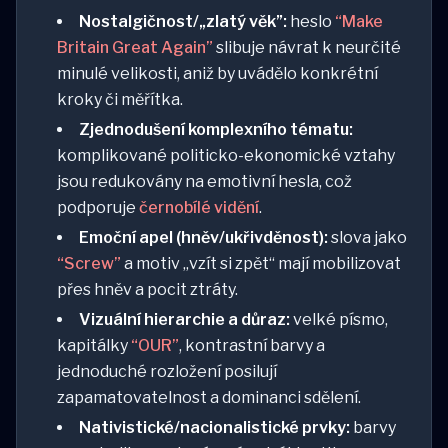
Nostalgičnost/„zlatý věk”:
heslo
“Make
Britain Great Again”
slibuje návrat k neurčité
minulé velikosti, aniž by uvádělo konkrétní
kroky či měřítka.
Zjednodušení komplexního tématu:
komplikované politicko-ekonomické vztahy
jsou redukovány na emotivní hesla, což
podporuje
černobílé vidění
.
Emoční apel (hněv/ukřivděnost):
slova jako
“Screw”
a motiv „vzít si zpět“ mají mobilizovat
přes hněv a pocit ztráty.
Vizuální hierarchie a důraz:
velké písmo,
kapitálky
“OUR”
, kontrastní barvy a
jednoduché rozložení posilují
zapamatovatelnost a dominanci sdělení.
Nativistické/nacionalistické prvky:
barvy