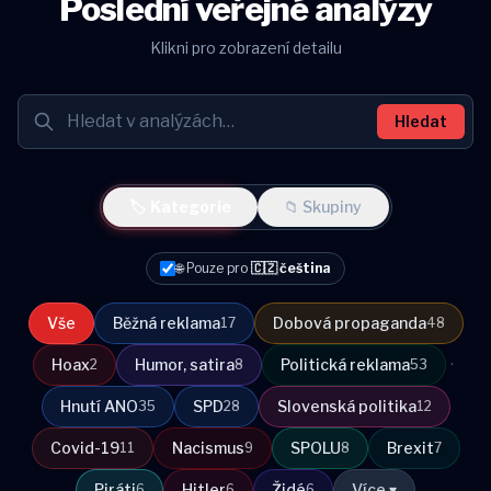
Poslední veřejné analýzy
Klikni pro zobrazení detailu
Hledat
🏷 Kategorie
📁 Skupiny
🌐 Pouze pro
🇨🇿 čeština
Vše
Běžná reklama
Dobová propaganda
17
48
·
Hoax
Humor, satira
Politická reklama
2
8
53
Hnutí ANO
SPD
Slovenská politika
35
28
12
Covid-19
Nacismus
SPOLU
Brexit
11
9
8
7
Piráti
Hitler
Židé
Více ▾
6
6
6