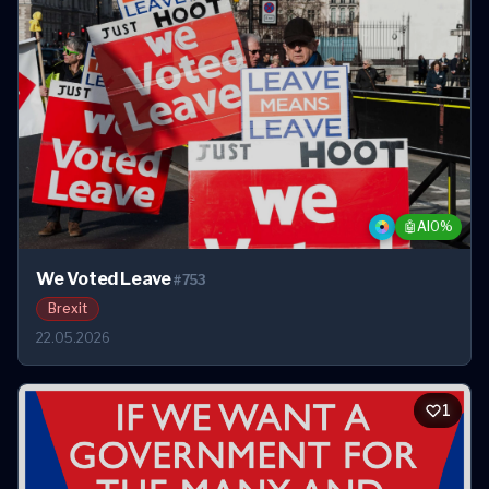
🤖
AI
0%
We Voted Leave
#753
Brexit
22.05.2026
1
1