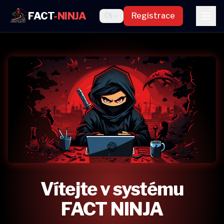
FACT
-NINJA
Registrace
CS
Vítejte v systému
FACT NINJA