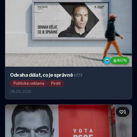
🤖
AI
0%
Odvaha dělat, co je správné
#773
Politická reklama
Piráti
28.05.2026
1
1