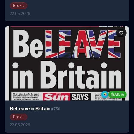
Brexit
22.05.2026
🤖
AI
0%
BeLeave in Britain
#750
Brexit
22.05.2026