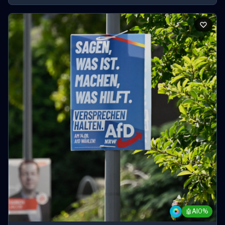
🤖
AI
0%