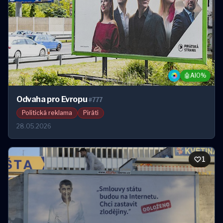
🤖
AI
0%
Odvaha pro Evropu
#777
Politická reklama
Piráti
28.05.2026
1
1