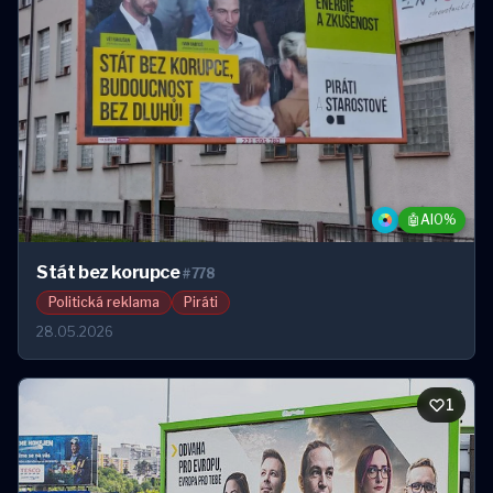
🤖
AI
0%
Stát bez korupce
#778
Politická reklama
Piráti
28.05.2026
1
1