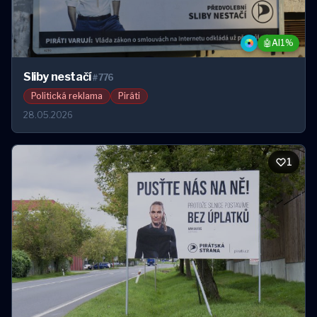
🤖
AI
1%
Sliby nestačí
#776
Politická reklama
Piráti
28.05.2026
1
1