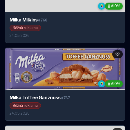
🤖
AI
0%
Milka Milkins
#768
Běžná reklama
24.05.2026
🤖
AI
0%
Milka Toffee Ganznuss
#767
Běžná reklama
24.05.2026