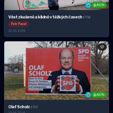
🤖
AI
0%
Vést zkušeně a klidně v těžkých časech
#758
Petr Pavel
22.05.2026
🤖
AI
0%
Olaf Scholz
#757
22.05.2026