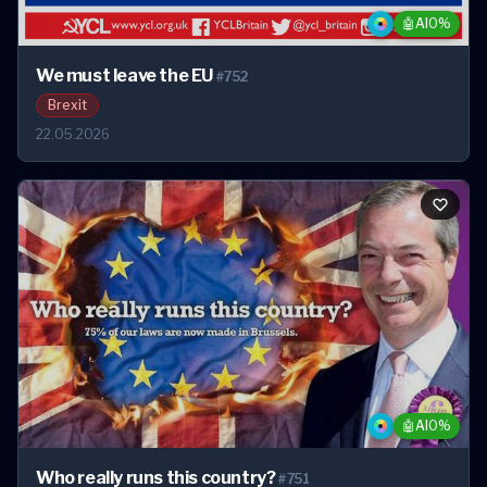
🤖
AI
0%
We must leave the EU
#752
Brexit
22.05.2026
🤖
AI
0%
Who really runs this country?
#751