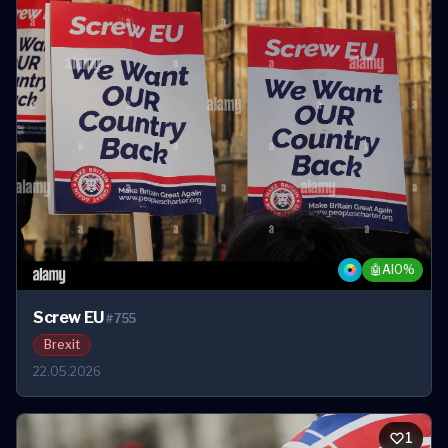
🤖
AI
0%
Screw EU
#755
Brexit
22.05.2026
1
1