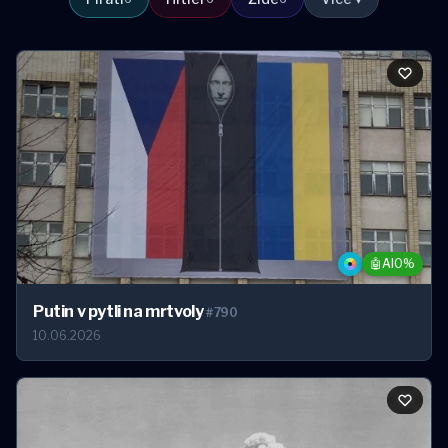
🤖
AI
0%
Putin v pytli na mrtvoly
#790
10.06.2026