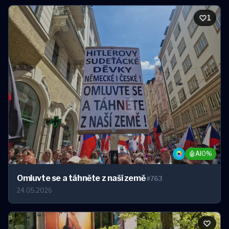
1
1
🤖
AI
0%
Omluvte se a táhněte z naší země
#763
24.05.2026