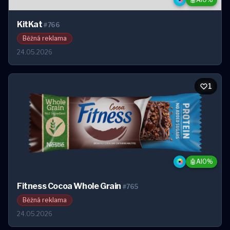
KitKat
#766
Běžná reklama
24.05.2026
1
1
🤖
AI
0%
Fitness Cocoa Whole Grain
#765
Běžná reklama
24.05.2026