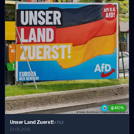
🤖
AI
0%
Unser Land Zuerst!
#762
23.05.2026