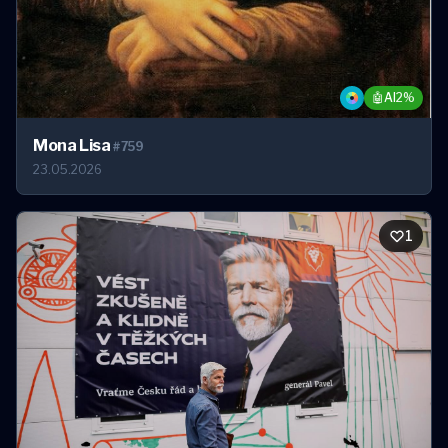
🤖
AI
2%
Mona Lisa
#759
23.05.2026
1
1