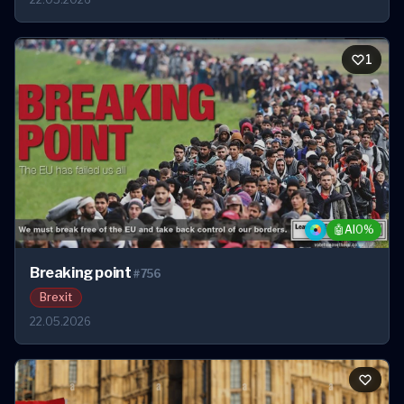
1
1
🤖
AI
0%
Breaking point
#756
Brexit
22.05.2026