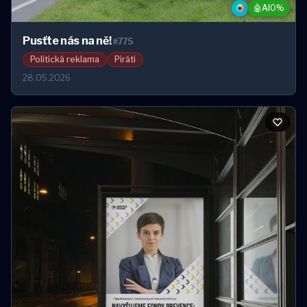
🤖
AI
0%
Pusťte nás na ně!
#775
Politická reklama
Piráti
28.05.2026