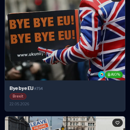
🤖
AI
0%
Bye bye EU
#754
Brexit
22.05.2026