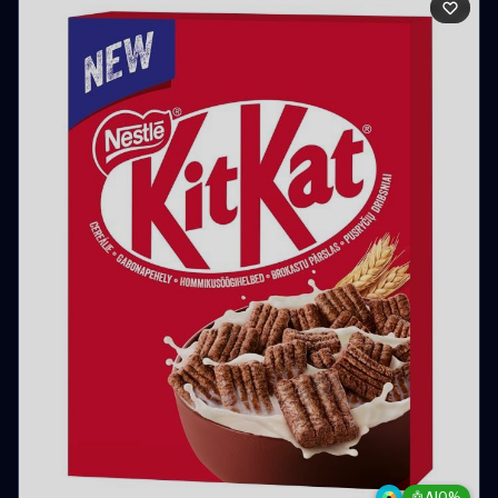
🤖
AI
0%