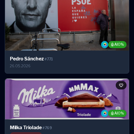
🤖
AI
0%
Pedro Sánchez
#771
26.05.2026
🤖
AI
0%
Milka Triolade
#769